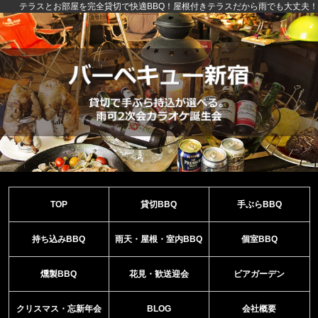
テラスとお部屋を完全貸切で快適BBQ！屋根付きテラスだから雨でも大丈夫！
TOP
貸切BBQ
手ぶらBBQ
持ち込みBBQ
雨天・屋根・室内BBQ
個室BBQ
燻製BBQ
花見・歓送迎会
ビアガーデン
クリスマス・忘新年会
BLOG
会社概要