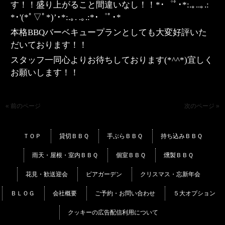
す！！盛り上がること間違いなし！！*･゜ﾟ･*:.｡..｡.:
*･'(*ﾟ▽ﾟ*)’･*:.｡. .｡.:*･゜ﾟ･*
本格BBQバーベキュープランとしても大変好評いた
だいております！！
スタッフ一同心よりお待ちしております(*^^*)宜しく
お願いします！！
« 前のページ
次のページ »
ＴＯＰ
貸切ＢＢＱ
手ぶらＢＢＱ
持ち込みＢＢＱ
雨天・屋根・室内ＢＢＱ
個室ＢＢＱ
燻製ＢＢＱ
花見・歓送迎会
ビアガーデン
クリスマス・忘新年会
ＢＬＯＧ
会社概要
ご予約・お問い合わせ
５大オプション
クッキーの広告配信利用について