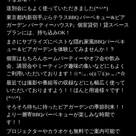
送別会にもよく使っていただきました
(*^^*)
東京都内新宿手ぶらテラスBBQ バーベキュー&ビア
ガーデン パーティーハウスP』個室貸切！貸スペース
プランには、持ち込みOK！
まさにサプライズにベストな隠れ家風BBQバーベキ
ュー＆ビアガーデンを体験してみませんか！？
個室はもちろんホームパーティーやオフ会や飲み
会、講習会やミーティング趣味の集いなどにもよく
ご利用いただいております！☆*:.｡. o(≧▽≦)o .｡.:*☆
最近では撮影や番組等の収録などにも幅広く使って
いただいておりますよう！！ほんと用途様々です！
(*^^*)
そろそろ待ちに待ったビアガーデンの季節到来！！
より一層寄BBQバーベキューが楽しみな時期で
す！！
プロジェクターやカラオケも無料でご案内可能で