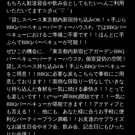
もちろん歓送迎会や飲み会としてもたいへんご利用
いただいてます☆彡♪( ´▽｀)
『貸しスペース東京都内新宿持ち込みOK！＋手ぶら
BBQバーベキューパーティーハウスP』ではBBQバー
ベキューにおけるご準備ご不要です！！ほんとに手
ぶらでBBQバーベキューが可能！！
ぜひこの機会に、『東京都内新宿ビアガーデンBBQ
バーベキューパーティーハウスP』個室貸切の空間！
貸しスペース持ち込みOk！手ぶらBBQバーベキュー
をご用意！！BBQに必要な炭もこちらで事前にご用
意しております！！面倒な段取り一切なしでいきな
り持ち込んだ食材を一気に焼ける豪快さ！！とって
も楽しいです！！(*^o^*)即BBQ開始です！！一気に
BBQバーベキューが堪能できます！！アクティブと
も言える！！、他にも、あなた様に合うお手軽に便
利なパーティープラン満載！！お友達のサプライズ
なお誕生日会やオフ会、飲み会、記念日にもぴった
りな会場！！