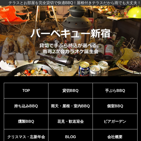
テラスとお部屋を完全貸切で快適BBQ！屋根付きテラスだから雨でも大丈夫！
TOP
貸切BBQ
手ぶらBBQ
持ち込みBBQ
雨天・屋根・室内BBQ
個室BBQ
燻製BBQ
花見・歓送迎会
ビアガーデン
クリスマス・忘新年会
BLOG
会社概要