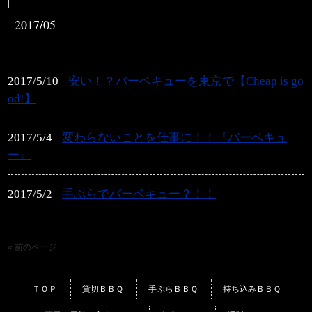
2017/05
2017/5/10
安い！？バーベキューを東京で【Cheap is go
od!】
2017/5/4
変わらないことを仕事に！！『バーベキュ
ー』
2017/5/2
手ぶらでバーベキュー？！！
« 前のページ
ＴＯＰ
貸切ＢＢＱ
手ぶらＢＢＱ
持ち込みＢＢＱ