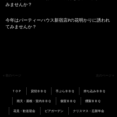
みませんか？
今年はパーティーハウス新宿店Pの花明かりに誘われ
てみませんか？
« 前のページ
次のページ »
ＴＯＰ
貸切ＢＢＱ
手ぶらＢＢＱ
持ち込みＢＢＱ
雨天・屋根・室内ＢＢＱ
個室ＢＢＱ
燻製ＢＢＱ
花見・歓送迎会
ビアガーデン
クリスマス・忘新年会