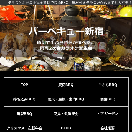
テラスとお部屋を完全貸切で快適BBQ！屋根付きテラスだから雨でも大丈夫！
TOP
貸切BBQ
手ぶらBBQ
持ち込みBBQ
雨天・屋根・室内BBQ
個室BBQ
燻製BBQ
花見・歓送迎会
ビアガーデン
クリスマス・忘新年会
BLOG
会社概要