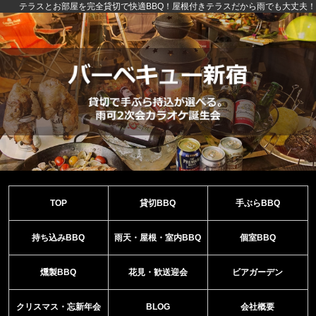
テラスとお部屋を完全貸切で快適BBQ！屋根付きテラスだから雨でも大丈夫！
TOP
貸切BBQ
手ぶらBBQ
持ち込みBBQ
雨天・屋根・室内BBQ
個室BBQ
燻製BBQ
花見・歓送迎会
ビアガーデン
クリスマス・忘新年会
BLOG
会社概要